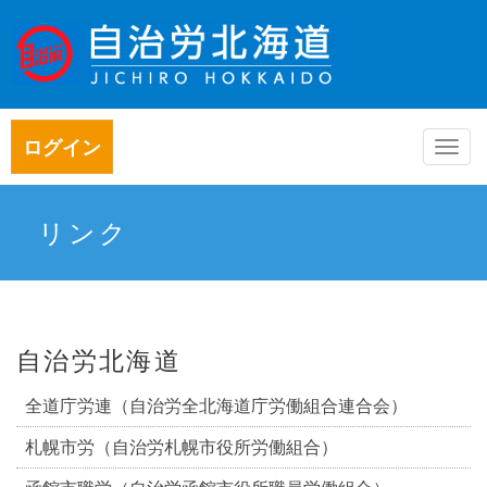
ログイン
Togg
navi
リンク
自治労北海道
全道庁労連（自治労全北海道庁労働組合連合会）
札幌市労（自治労札幌市役所労働組合）