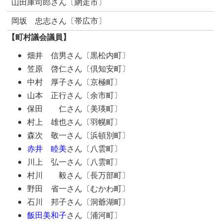
山田庫司郎さん〔網走市〕
岡坂 忠志さん〔帯広市〕
【町村議会議員】
畑井 信男さん〔黒松内町〕
笠原 啓仁さん〔倶知安町〕
中村 厚子さん〔京極町〕
山本 正行さん〔余市町〕
保田 仁さん〔美瑛町〕
村上 雄也さん〔羽幌町〕
森次 敬一さん〔浜頓別町〕
赤井 睦美
さん〔八雲町〕
川上 弘一さん〔八雲町〕
村川 毅さん〔長万部町〕
野田 省一さん〔むかわ町〕
石川 邦子さん〔洞爺湖町〕
飯田美和子
さん〔浦河町〕