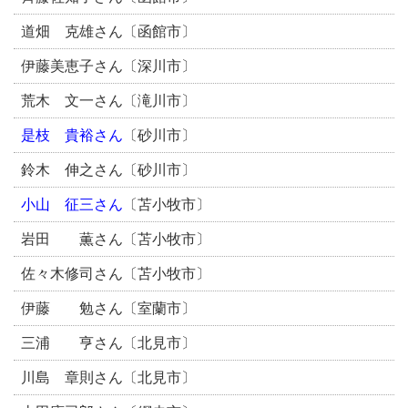
道畑 克雄さん〔函館市〕
伊藤美恵子さん〔深川市〕
荒木 文一さん〔滝川市〕
是枝 貴裕
さん
〔砂川市〕
鈴木 伸之さん〔砂川市〕
小山 征三
さん
〔苫小牧市〕
岩田 薫さん〔苫小牧市〕
佐々木修司さん〔苫小牧市〕
伊藤 勉さん〔室蘭市〕
三浦 亨さん〔北見市〕
川島 章則さん〔北見市〕