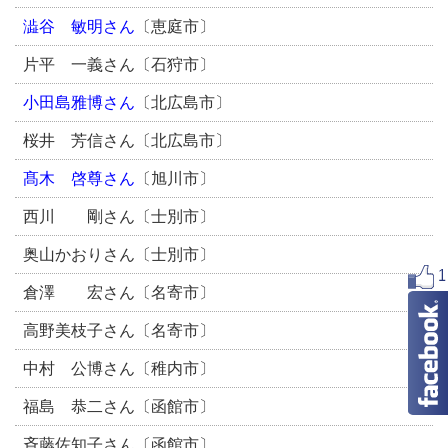
澁谷 敏明
さん
〔恵庭市〕
片平 一義さん〔石狩市〕
小田島雅博
さん
〔北広島市〕
桜井 芳信さん〔北広島市〕
髙木 啓尊
さん
〔旭川市〕
西川 剛さん〔士別市〕
奥山かおりさん〔士別市〕
倉澤 宏さん〔名寄市〕
高野美枝子さん〔名寄市〕
中村 公博さん〔稚内市〕
福島 恭二さん〔函館市〕
斉藤佐知子さん〔函館市〕