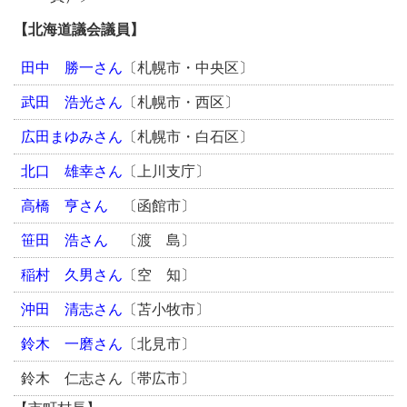
【北海道議会議員】
田中 勝一
さん
〔札幌市・中央区〕
武田 浩光
さん
〔札幌市・西区〕
広田まゆみ
さん
〔札幌市・白石区〕
北口 雄幸
さん
〔上川支庁〕
高橋 亨
さん
〔函館市〕
笹田 浩
さん
〔渡 島〕
稲村 久男
さん
〔空 知〕
沖田 清志
さん
〔苫小牧市〕
鈴木 一磨
さん
〔北見市〕
鈴木 仁志さん〔帯広市〕