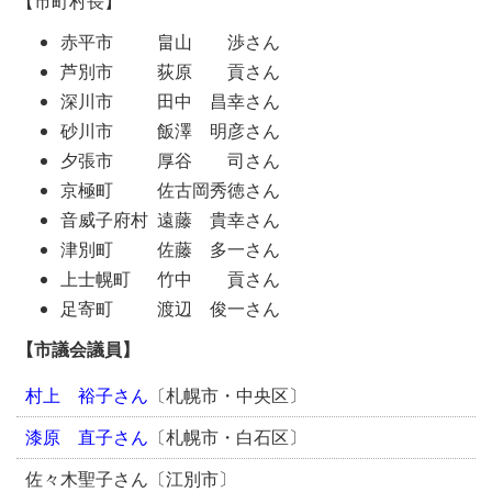
【市町村長】
赤平市 畠山 渉さん
芦別市 荻原 貢さん
深川市 田中 昌幸さん
砂川市 飯澤 明彦さん
夕張市 厚谷 司さん
京極町 佐古岡秀徳さん
音威子府村 遠藤 貴幸さん
津別町 佐藤 多一さん
上士幌町 竹中 貢さん
足寄町 渡辺 俊一さん
【市議会議員】
村上 裕子
さん
〔札幌市・中央区〕
漆原 直子
さん
〔札幌市・白石区〕
佐々木聖子さん〔江別市〕