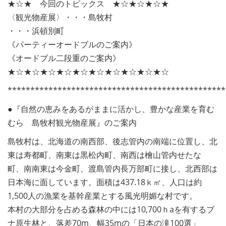
★☆★ 今回のトピックス ★☆★☆★☆★
〈観光物産展〉・・・島牧村
・・・浜頓別町
《パーティーオードブルのご案内》
《オードブル二段重のご案内》
★☆★☆★☆★☆★☆★☆★☆★☆★☆★☆
************************************************
●『自然の恵みをあるがままに活かし、豊かな産業を育む
むら 島牧村観光物産展』のご案内
島牧村は、北海道の南西部、後志管内の南端に位置し、北
東は寿都町、南東は黒松内町、南西は檜山管内せたな
町、南南東は今金町、渡島管内長万部町に接し、北西部は
日本海に面しています。面積は437.18ｋ㎡、人口は約
1,500人の漁業を基幹産業とする風光明媚な村です。
本村の大部分を占める森林の中には10,700ｈaを有するブ
ナ原生林と、落差70m、幅35mの「日本の滝100選」