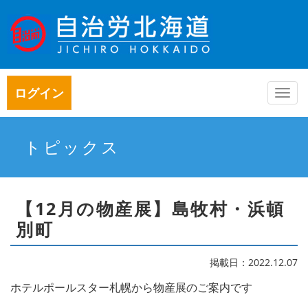
ログイン
Togg
navi
トピックス
【12月の物産展】島牧村・浜頓
別町
掲載日：2022.12.07
ホテルポールスター札幌から物産展のご案内です