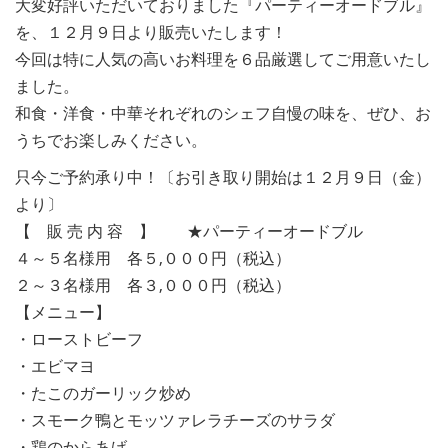
大変好評いただいておりました『パーティーオードブル』
を、１２月９日より販売いたします！
今回は特に人気の高いお料理を６品厳選してご用意いたし
ました。
和食・洋食・中華それぞれのシェフ自慢の味を、ぜひ、お
うちでお楽しみください。
只今ご予約承り中！〔お引き取り開始は１２月９日（金）
より〕
【 販 売 内 容 】 ★パーティーオードブル
４～５名様用 各５,０００円（税込）
２～３名様用 各３,０００円（税込）
【メニュー】
・ローストビーフ
・エビマヨ
・たこのガーリック炒め
・スモーク鴨とモッツァレラチーズのサラダ
・鶏のからあげ