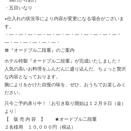
・五目いなり
※仕入れの状況等により内容が変更になる場合がございま
す。
・―・―・―・―・―・―・―・―・―・―・―・―・
―・―・―・―・―・―・
〓『オードブル二段重』のご案内
ホテル特製『オードブル二段重』が完成いたしました！
人気の高いお料理をふんだんに盛り込んだ、ちょっと贅沢
な内容となっております。
腕によりをかけた自慢の味を、ぜひ、おうちでお楽しみく
ださい。
只今ご予約承り中！〔お引き取り開始は１２月９日（金）
より〕
【 販 売 内 容 】 ★オードブル二段重
２名様用 １０,０００円（税込）