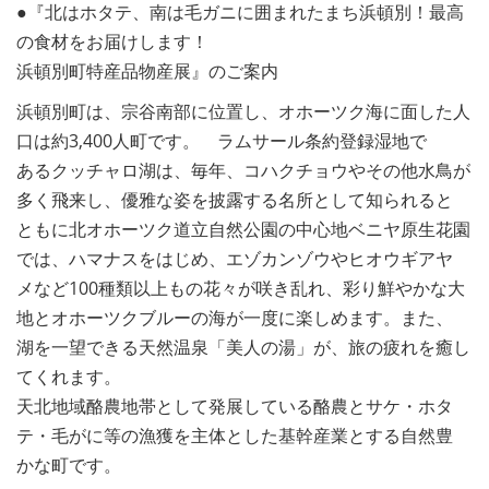
●『北はホタテ、南は毛ガニに囲まれたまち浜頓別！最高
の食材をお届けします！
浜頓別町特産品物産展』のご案内
浜頓別町は、宗谷南部に位置し、オホーツク海に面した人
口は約3,400人町です。 ラムサール条約登録湿地で
あるクッチャロ湖は、毎年、コハクチョウやその他水鳥が
多く飛来し、優雅な姿を披露する名所として知られると
ともに北オホーツク道立自然公園の中心地ベニヤ原生花園
では、ハマナスをはじめ、エゾカンゾウやヒオウギアヤ
メなど100種類以上もの花々が咲き乱れ、彩り鮮やかな大
地とオホーツクブルーの海が一度に楽しめます。また、
湖を一望できる天然温泉「美人の湯」が、旅の疲れを癒し
てくれます。
天北地域酪農地帯として発展している酪農とサケ・ホタ
テ・毛がに等の漁獲を主体とした基幹産業とする自然豊
かな町です。